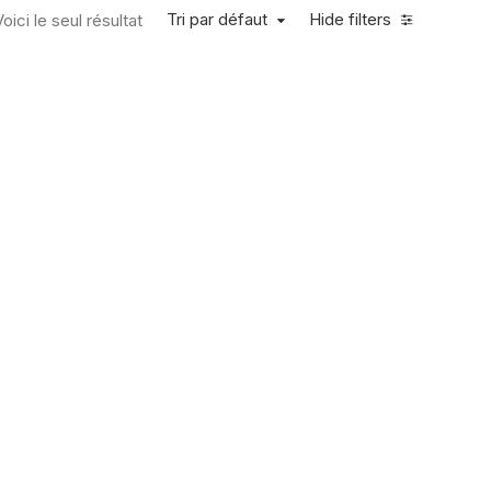
Tri par défaut
Hide filters
Voici le seul résultat